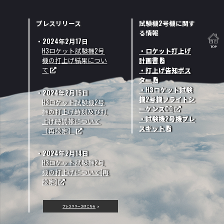
プレスリリース
試験機2号機に関す
る情報
2024年2月17日
H3ロケット試験機2号
・ロケット打上げ
機の打上げ結果につい
計画書
て
・打上げ告知ポス
ター
・H3ロケット試験
2024年2月15日
機2号機フライトシ
H3ロケット試験機2号
ーケンスCG
機の打上げ時刻及び打
・試験機2号機プレ
上げ時間帯について
スキット
［再設定］
2024年2月14日
H3ロケット試験機2号
機の打上げについて[再
設定]
プレスリリースはこちら