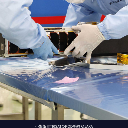
小型衛星TIRSATのPOD格納 ©JAXA