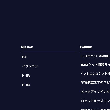
Mission
Column
H-IIAロケット50号
H3
H3ロケット特設サ
イプシロン
イプシロンロケット
H-IIA
宇宙航空工学のスピ
H-IIB
ピックアップインタ
ロケットキッズコン