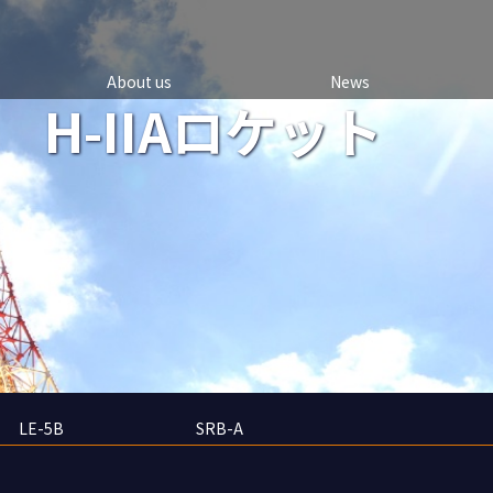
About us
News
H-IIAロケット
LE-5B
SRB-A