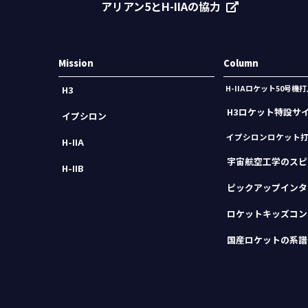
アリアン5とH-IIAの協力
Mission
Column
H-IIAロケット50号
H3
H3ロケット特設サ
イプシロン
イプシロンロケット
H-IIA
宇宙航空工学のスピ
H-IIB
ピックアップインタ
ロケットキッズコン
国産ロケットの系譜