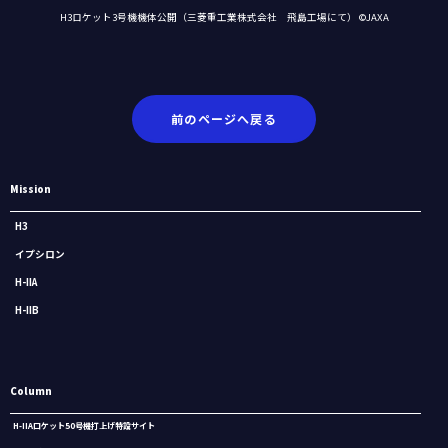
H3ロケット3号機機体公開（三菱重工業株式会社 飛島工場にて） ©JAXA
前のページへ戻る
Mission
H3
イプシロン
H-IIA
H-IIB
Column
H-IIAロケット50号機打上げ特設サイト