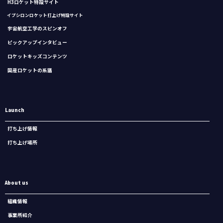
H3ロケット特設サイト
イプシロンロケット打上げ特設サイト
宇宙航空工学のスピンオフ
ピックアップインタビュー
ロケットキッズコンテンツ
国産ロケットの系譜
Launch
打ち上げ情報
打ち上げ場所
About us
組織情報
事業所紹介