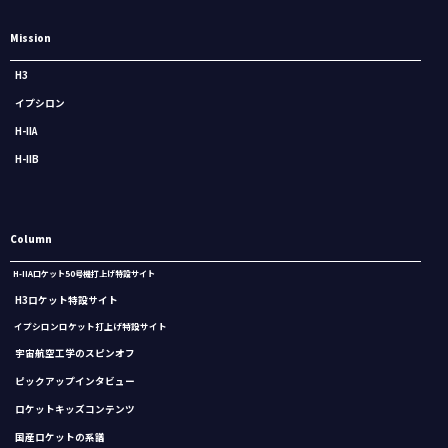
Mission
H3
イプシロン
H-IIA
H-IIB
Column
H-IIAロケット50号機打上げ特設サイト
H3ロケット特設サイト
イプシロンロケット打上げ特設サイト
宇宙航空工学のスピンオフ
ピックアップインタビュー
ロケットキッズコンテンツ
国産ロケットの系譜