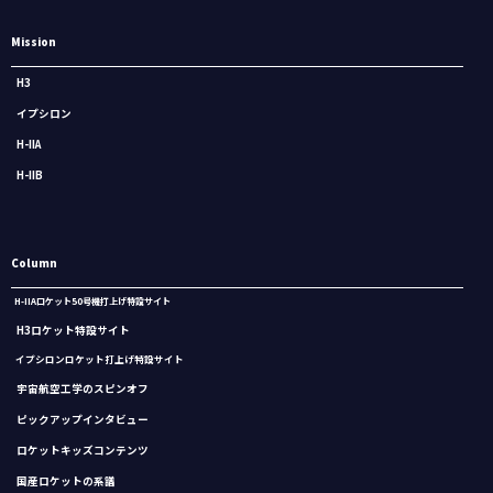
Mission
H3
イプシロン
H-IIA
H-IIB
Column
H-IIAロケット50号機打上げ特設サイト
H3ロケット特設サイト
イプシロンロケット打上げ特設サイト
宇宙航空工学のスピンオフ
ピックアップインタビュー
ロケットキッズコンテンツ
国産ロケットの系譜