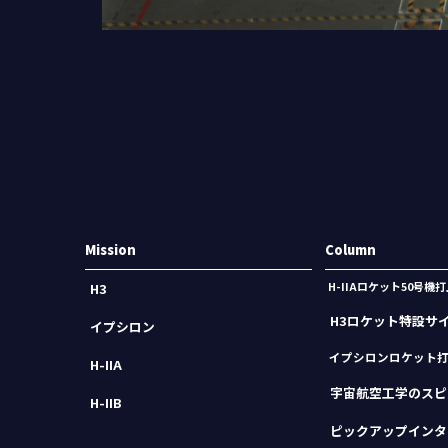
Mission
Column
H-IIAロケット50号
H3
H3ロケット特設サ
イプシロン
イプシロンロケット
H-IIA
宇宙航空工学のスピ
H-IIB
ピックアップインタ