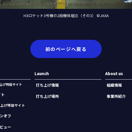
H3ロケット3号機の2段機体組立（その3） ©JAXA
前のページへ戻る
Launch
About us
機打上げ特設サイト
打ち上げ情報
組織情報
イト
打ち上げ場所
事業所紹介
打上げ特設サイト
ンオフ
ビュー