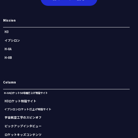
Mission
H3
イプシロン
H-IIA
H-IIB
Column
H-IIAロケット50号機打上げ特設サイト
H3ロケット特設サイト
イプシロンロケット打上げ特設サイト
宇宙航空工学のスピンオフ
ピックアップインタビュー
ロケットキッズコンテンツ