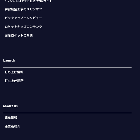
イプシロンロケット打上げ特設サイト
宇宙航空工学のスピンオフ
ピックアップインタビュー
ロケットキッズコンテンツ
国産ロケットの系譜
Launch
打ち上げ情報
打ち上げ場所
About us
組織情報
事業所紹介