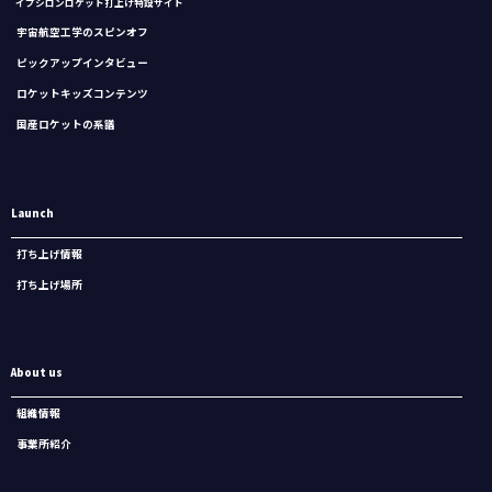
イプシロンロケット打上げ特設サイト
宇宙航空工学のスピンオフ
ピックアップインタビュー
ロケットキッズコンテンツ
国産ロケットの系譜
Launch
打ち上げ情報
打ち上げ場所
About us
組織情報
事業所紹介