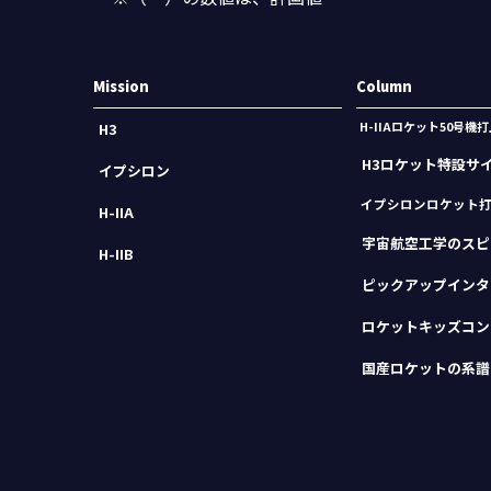
Mission
Column
H-IIAロケット50号
H3
H3ロケット特設サ
イプシロン
イプシロンロケット
H-IIA
宇宙航空工学のスピ
H-IIB
ピックアップインタ
ロケットキッズコン
国産ロケットの系譜