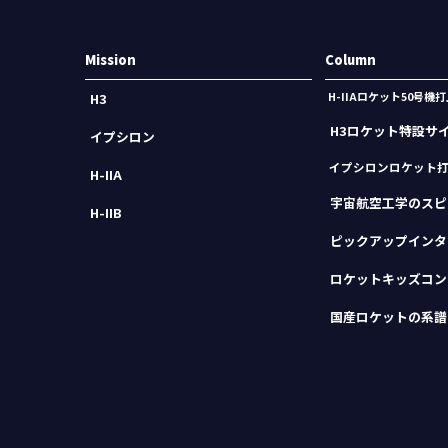
Mission
Column
H-IIAロケット50号
H3
H3ロケット特設サ
イプシロン
イプシロンロケット
H-IIA
宇宙航空工学のスピ
H-IIB
ピックアップインタ
ロケットキッズコン
国産ロケットの系譜