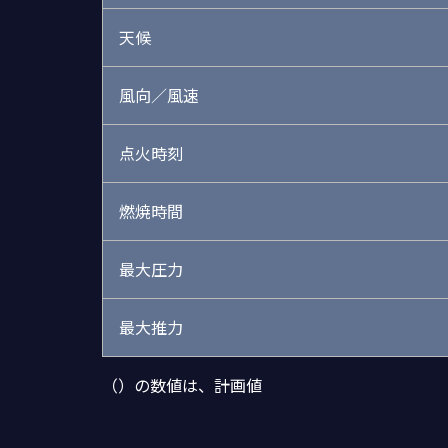
天候
風向／風速
点火時刻
燃焼時間
最大圧力
最大推力
（）の数値は、計画値