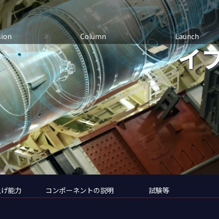
sion
Column
Launch
イ
上げ能力
コンポーネントの説明
試験等