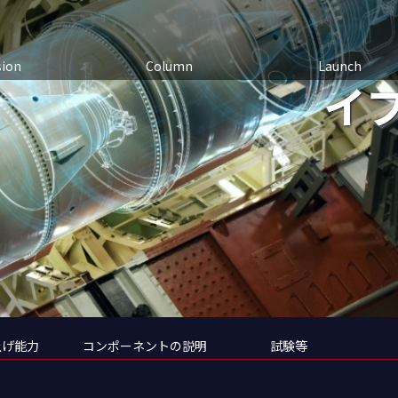
sion
Column
Launch
イ
上げ能力
コンポーネントの説明
試験等