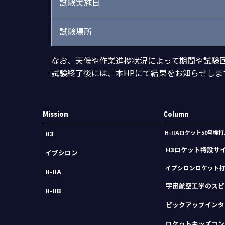
試験実施日
試験場所
なお、天候や作業進捗状況によって期間や試験
試験終了後には、本HPにて結果をお知らせしま
Mission
Column
H-IIAロケット50号
H3
H3ロケット特設サ
イプシロン
イプシロンロケット
H-IIA
宇宙航空工学のスピ
H-IIB
ピックアップインタ
ロケットキッズコン