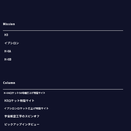
Mission
H3
イプシロン
H-IIA
H-IIB
Column
H-IIAロケット50号機打上げ特設サイト
H3ロケット特設サイト
イプシロンロケット打上げ特設サイト
宇宙航空工学のスピンオフ
ピックアップインタビュー