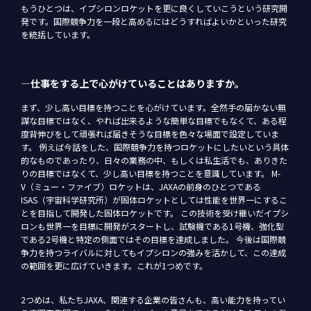
もうひとつは、イプシロンロケットを更に良くしていこうという研究開
発です。国際競争力を一段と高めるにはどうすればよいかといった研究
を統括しています。
―仕事をする上で心がけていることはありますか。
まず、少し高い目標を持つことを心がけています。全然手の届かない無
謀な目標ではなく、やれば出来るような簡単な目標でもなくて、ある程
度背伸びをして頑張れば届きそうな目標を色々な場面で設定していま
す。 例えば今話をした、国際競争力を持つロケットにしたいという具体
的なものであったり、日々の業務の中、もしくは私生活でも、ありきた
りの目標ではなくて、少し高い目標を持つことを意識しています。 M-
V（ミュー・ファイブ）ロケットは、JAXAの前身のひとつである
ISAS（宇宙科学研究所）が固体ロケットとしては性能を世界一にするこ
とを目指して開発した固体ロケットです。 この技術を受け継いだイプシ
ロンも世界一を目標に開発がスタートし、試験機である1号機、強化型
である2号機と特定の側面ではその目標を達成しました。 今後は国際競
争力を持つライバルに対してもイプシロンの強みを活かして、この達成
の範囲を更に広げていきます。これが1つめです。
2つめは、私たちJAXA、関連する企業の皆さんも、高い能力を持ってい