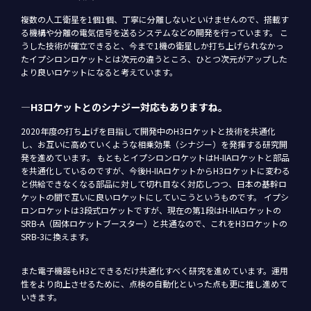
複数の人工衛星を1個1個、丁寧に分離しないといけませんので、搭載す
る機構や分離の電気信号を送るシステムなどの開発を行っています。 こ
うした技術が確立できると、今まで1機の衛星しか打ち上げられなかっ
たイプシロンロケットとは次元の違うところ、ひとつ次元がアップした
より良いロケットになると考えています。
―H3ロケットとのシナジー対応もありますね。
2020年度の打ち上げを目指して開発中のH3ロケットと技術を共通化
し、お互いに高めていくような相乗効果（シナジー）を発揮する研究開
発を進めています。 もともとイプシロンロケットはH-IIAロケットと部品
を共通化しているのですが、今後H-IIAロケットからH3ロケットに変わる
と供給できなくなる部品に対して切れ目なく対応しつつ、日本の基幹ロ
ケットの間で互いに良いロケットにしていこうというものです。 イプシ
ロンロケットは3段式ロケットですが、現在の第1段はH-IIAロケットの
SRB-A（固体ロケットブースター）と共通なので、これをH3ロケットの
SRB-3に換えます。
また電子機器もH3とできるだけ共通化すべく研究を進めています。運用
性をより向上させるために、点検の自動化といった点も更に推し進めて
いきます。