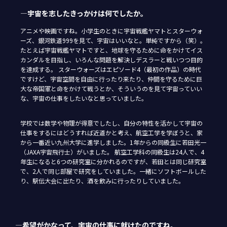
―宇宙を志したきっかけは何でしたか。
アニメや映画ですね。小学生のときに宇宙戦艦ヤマトとスターウォ
ーズ、銀河鉄道999を見て、宇宙はいいなと。単純ですから（笑）。
たとえば宇宙戦艦ヤマトですと、地球を守るために命をかけてイス
カンダルを目指し、いろんな問題を解決しデスラーと戦いつつ目的
を達成する。 スターウォーズはエピソード4（最初の作品）の時代
ですけど、宇宙空間を自由に行ったり来たり、仲間を守るために巨
大な帝国軍と命をかけて戦うとか、そういうのを見て宇宙っていい
な、宇宙の仕事をしたいなと思っていました。
学校では数学や物理が得意でしたし、自分の特性を活かして宇宙の
仕事をするにはどうすれば近道かと考え、航空工学を学ぼうと、家
から一番近い九州大学に進学しました。1年からの同級生に若田光一
（JAXA宇宙飛行士）がいました。 航空工学科の同級生は24人で、4
年生になると6つの研究室に分かれるのですが、若田とは同じ研究室
で、2人で同じ部屋で研究をしていました。一緒にソフトボールした
り、駅伝大会に出たり、酒を飲みに行ったりしていました。
―希望がかなって、宇宙の仕事に就けたのですね。