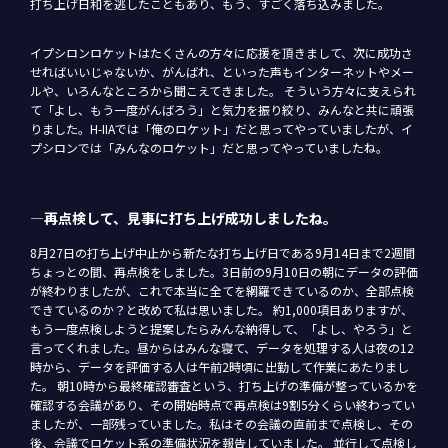
打ち上げ日和を逃したこともあり、もう、すごく落ち込みました。
イプシロンロケットはたくさんの方々に応援を頂きまして、次に成功さ
せればいいじゃないか、がんばれ、といった声もインターネットやメー
ルや、いろんなところから聞こえてきました。 そういう方々に支えられ
て「よし、もう一度がんばろう」と気力を振り絞り、みんなと共に頑張
りました。H-IIAでは「俺のロケット」だと思ってやっていましたが、イ
プシロンでは「みんなのロケット」だと思ってやっていましたね。
―再点検して、見事に打ち上げ成功しましたね。
8月27日の打ち上げ中止から新たな打ち上げ日である9月14日まで2週間
ちょっとの間、再点検をしました。3日前の9月10日の朝にデータの評価
が終わりましたが、これで本当に全てを網羅できているのか、全部点検
できているのか？と改めて私は思いました。 約1,000項目ありますが、
もう一度点検しようと提案したらみんな納得して、「よし、やろう」と
言ってくれました。昼からはみんな寝て、データを処理する人は夜の12
時から、データを評価する人は午前2時頃に出勤して作業にあたりまし
た。 朝10時から最終確認審査という、打ち上げの準備が整っているかを
確認する会議があり、その開始時点で再点検は9割5分くらい終わってい
ましたが、一部残っていました。私はその会議の直前まで点検し、その
後、会議でロケット系の準備状況を報告していました。 並行して点検し