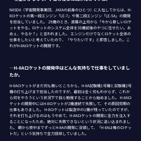
NASDA（宇宙開発事業団、JAXAの前身のひとつ）に入社してからは、H-
IIロケットの第一段エンジン「LE-7」や第二段エンジン「LE-5A」の開発
を担当していました。 29歳のとき、直属の上司から「今から新しいロケ
ットをやる。ロケットのシステム全体を30歳前後のやつに任せたい。お
めぇ、やるか？」と言われました。 エンジンだけでなくロケット全体の
仕事をしたいと考えていたので、「やりたいです」と即答しました。こ
れがH-IIAロケットの開発です。
―H-IIAロケットの開発中はどんな気持ちで仕事をしていまし
たか。
H-IIAロケットがまだ何も無いところから、H-IIA試験機1号機と試験機2号
機の打ち上げまで担当したのですが、最初は全く何もわからず、これか
ら何をやろうという状況下で自ら勉強することから始めました。 H-IIAロ
ケットの開発中にはH-IIロケットが2機連続で失敗して、その原因究明の
仕事もありました。 H-IIロケットは製造中の1機が残っていたのですが、
それを打ち上げるのはもうやめて、H-IIAロケットの開発に全力を注入す
ることになったため、絶対に失敗できないという状況に追い込まれまし
た。 朝から夜中までずっとH-IIAの開発に没頭して、「H-IIAは俺のロケッ
トだ」という気持ちで全力投球していました。