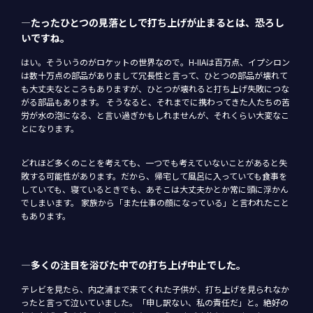
―たったひとつの見落としで打ち上げが止まるとは、恐ろし
いですね。
はい。そういうのがロケットの世界なので。H-IIAは百万点、イプシロン
は数十万点の部品がありまして冗長性と言って、ひとつの部品が壊れて
も大丈夫なところもありますが、ひとつが壊れると打ち上げ失敗につな
がる部品もあります。 そうなると、それまでに携わってきた人たちの苦
労が水の泡になる、と言い過ぎかもしれませんが、それくらい大変なこ
とになります。
どれほど多くのことを考えても、一つでも考えていないことがあると失
敗する可能性があります。だから、帰宅して風呂に入っていても食事を
していても、寝ているときでも、あそこは大丈夫かとか常に頭に浮かん
でしまいます。 家族から「また仕事の顔になっている」と言われたこと
もあります。
―多くの注目を浴びた中での打ち上げ中止でした。
テレビを見たら、内之浦まで来てくれた子供が、打ち上げを見られなか
ったと言って泣いていました。「申し訳ない、私の責任だ」と。絶好の