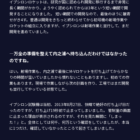
イプシロンロケットは、研究が国に認められ開発に移行するまで非常に
長く期間がかかり、ようやく認められてからは3年という短い期間で開
発することになりました。 短い期間での開発なので、最後のほうに皺寄
せがき4す。普通は開発をきちっと終わらせてから初号機の射場作業や
ロケットの組立に入りますが、イプシロンは射場作業と並行して、まだ
開発を進めていました。
―万全の準備を整えて内之浦へ持ち込んだわけではなかった
のですね。
はい。射場作業も、内之浦で最後にM-Vロケットを打ち上げてからかな
りの時間が空いていましたから慣れないこともありますし、初めての作
業もあります。現場で作業しながら次の計画を作り、工場ではまだ開発
も並行してやっている状態でした。
イプシロン試験機は当初、2013年8月27日、快晴で絶好の打ち上げ日だ
ったのですが、打ち上げ19秒前で止まってしまいました。 管制室の画面
に止まった理由が表示されるのですが、それを見た瞬間に「しまっ
た！」と。全体としては何千、何万という確認をしていましたが、本当
に1つだけ、確認していなかったところで起きてしまいました。