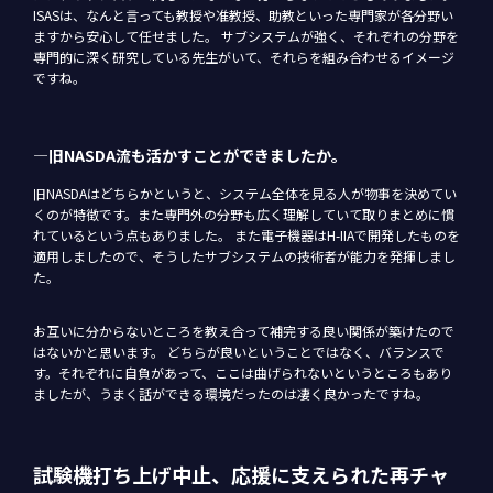
ISASは、なんと言っても教授や准教授、助教といった専門家が各分野い
ますから安心して任せました。 サブシステムが強く、それぞれの分野を
専門的に深く研究している先生がいて、それらを組み合わせるイメージ
ですね。
―旧NASDA流も活かすことができましたか。
旧NASDAはどちらかというと、システム全体を見る人が物事を決めてい
くのが特徴です。また専門外の分野も広く理解していて取りまとめに慣
れているという点もありました。 また電子機器はH-IIAで開発したものを
適用しましたので、そうしたサブシステムの技術者が能力を発揮しまし
た。
お互いに分からないところを教え合って補完する良い関係が築けたので
はないかと思います。 どちらが良いということではなく、バランスで
す。それぞれに自負があって、ここは曲げられないというところもあり
ましたが、うまく話ができる環境だったのは凄く良かったですね。
試験機打ち上げ中止、応援に支えられた再チャ