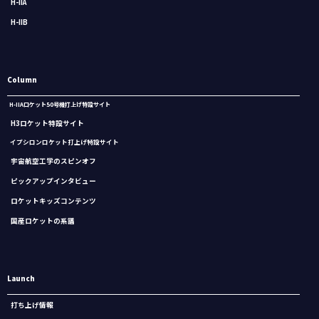
H-IIA
H-IIB
Column
H-IIAロケット50号機打上げ特設サイト
H3ロケット特設サイト
イプシロンロケット打上げ特設サイト
宇宙航空工学のスピンオフ
ピックアップインタビュー
ロケットキッズコンテンツ
国産ロケットの系譜
Launch
打ち上げ情報