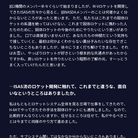
旧2機関のメンバー半々ぐらいで始まりましたが、M-Vロケットを開発し
てきたISASの方々から見ると、旧NASDAメンバーのことは何者かよく分
からないところがあったと思います。 ただ、私たちはこれまでの固体ロ
ケットの系譜を絶ってはいけない、これまで固体ロケットに携わった人
たちのために、固体ロケットの今後のためにやりたいという思いがあり
ました。 口では直接言いませんけど、あなたたちの仲間だという気持ち
で接していくと、最初は何かよくわからない異分子みたいな存在でぎこ
ちないところもありましたが、徐々にうまく打ち解けてきました。 それ
はお互い、やっぱりロケットが好きという根本的な共通点があったから
ですかね。良いロケットを作りたいという暗黙の了解の元、すーっとう
まく入っていけたんだと思います。
―ISAS流のロケット開発に触れて、これまでと違うな、面白
いなというところはありましたか。
私はもともとロケットシステム全体を見る立場で仕事をしてきたので、
H-IIAでやってきたその手法を固体ロケットにも適用しました。 なので、
比較的すんなりといいますか、任せるところは任せて、私がやるべきこ
とは今までと同様のやり方で進めました。
ただ、サブシステム関してはなかなか分からないところもありました。