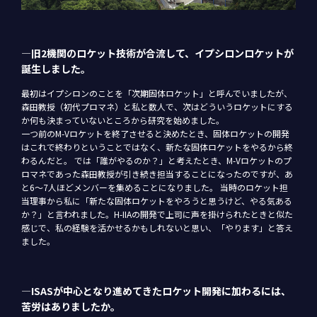
―旧2機関のロケット技術が合流して、イプシロンロケットが
誕生しました。
最初はイプシロンのことを「次期固体ロケット」と呼んでいましたが、
森田教授（初代プロマネ）と私と数人で、次はどういうロケットにする
か何も決まっていないところから研究を始めました。
一つ前のM-Vロケットを終了させると決めたとき、固体ロケットの開発
はこれで終わりということではなく、新たな固体ロケットをやるから終
わるんだと。 では「誰がやるのか？」と考えたとき、M-Vロケットのプ
ロマネであった森田教授が引き続き担当することになったのですが、あ
と6～7人ほどメンバーを集めることになりました。 当時のロケット担
当理事から私に「新たな固体ロケットをやろうと思うけど、やる気ある
か？」と言われました。H-IIAの開発で上司に声を掛けられたときと似た
感じで、私の経験を活かせるかもしれないと思い、「やります」と答え
ました。
―ISASが中心となり進めてきたロケット開発に加わるには、
苦労はありましたか。