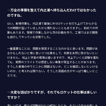
―万全の準備を整えて内之浦へ持ち込んだわけではなかった
のですね。
はい。射場作業も、内之浦で最後にM-Vロケットを打ち上げてからかな
りの時間が空いていましたから慣れないこともありますし、初めての作
業もあります。現場で作業しながら次の計画を作り、工場ではまだ開発
も並行してやっている状態でした。
一番重要なことは、問題を発見することなのかなと思います。問題があ
るかもしれないと常に思いつつ仕事をして、失敗を未然に防がないとい
けません。 地上と宇宙の環境は違いますので、地上でいくら試験を重ね
ても、実際のフライトでは想定しない事象が発生することがあります。
そうした事情の中でどこかに問題はないか、どこを確認しないといけな
いのか、と考えれば限りない。そうした見極め方がやっぱり難しいとこ
ろです。
―大変な話ばかりですが、それでもロケットの仕事は楽しい
ですか？
楽しいです。例えば試験がひとつ成功したとか、そういう日々の楽しみ