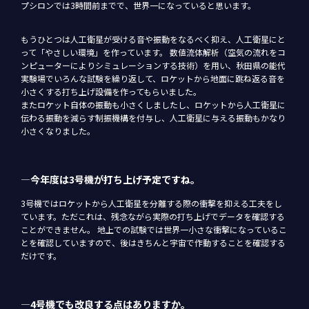
プシロンでは3時間前までで、世界一になっていると思います。
もうひとつは人工衛星が受ける音や振動をなるべく抑え、人工衛星にと
って「やさしい環境」を作っています。 数値流体解析（空気の流れをコ
ンピューターによりシミュレーションする技術）を用い、秋田県の能代
実験場でいろんな試験を繰り返して、ロケットから地面に跳ね返る音を
小さくする打ち上げ設備を作ってもらいました。
またロケット自体の振動も小さくしましたし、ロケットから人工衛星に
伝わる振動を減らす制振機構を付与し、人工衛星に与える振動もかなり
小さくなりました。
―今年度は3号機が打ち上げ予定ですね。
3号機ではロケットから人工衛星を分離する際の衝撃を抑える工夫をし
ています。ただこれは、残念ながら実際の打ち上げでデータを確認する
ことができません。 地上での試験では世界一小さな衝撃になっているこ
とを確認していますので、後はきちんと宇宙で作動することを確認する
だけです。
―4号機でも改良する点はありますか。